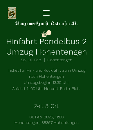
Bauzemeckzunft Ostrach e.V.
Hinfahrt Pendelbus 2
Umzug Hohentengen
So., 01. Feb.
  |  
Hohentengen
Ticket für Hin- und Rückfahrt zum Umzug
nach Hohentengen
Umzugsbeginn 13:30 Uhr
Abfahrt 11:00 Uhr Herbert-Barth-Platz
Zeit & Ort
01. Feb. 2026, 11:00
Hohentengen, 88367 Hohentengen