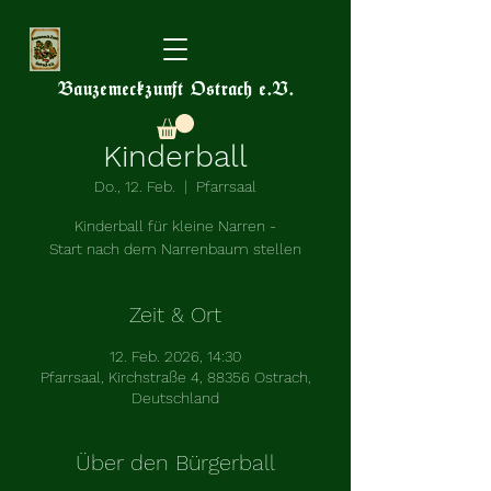
Bauzemeckzunft Ostrach e.V.
Kinderball
Do., 12. Feb.
  |  
Pfarrsaal
Kinderball für kleine Narren -
Start nach dem Narrenbaum stellen
Zeit & Ort
12. Feb. 2026, 14:30
Pfarrsaal, Kirchstraße 4, 88356 Ostrach,
Deutschland
Über den Bürgerball