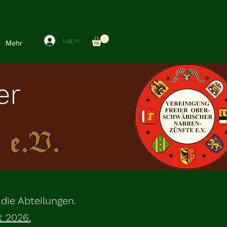
Log In
Mehr
er
 e.V.
 die Abteilungen.
t 2026.