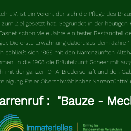
h e.V. ist ein Verein, der sich die Pflege des Br
zum Ziel gesetzt hat. Gegründet in der heutigen 
Fasnet schon viele Jahre ein fester Bestandteil d
ger. Die erste Erwähnung datiert aus dem Jahre 1
 schließt sich 1956 mit den Narrenzünften Alts
en, in die 1968 die Bräutelzunft Scheer mit au
h mit der ganzen OHA-Bruderschaft und den Ga
ereinigung Freier Oberschwäbischer Narrenzünfte“ 
arr
en
ruf : "
Bauz
e - Me
c