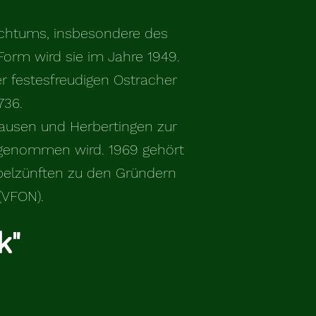
auchtums, insbesondere des
Form wird sie im Jahre 1949.
er festesfreudigen Ostracher
736.
hausen und Herbertingen zur
fgeno
mmen wird. 1969 gehört
belzünften
zu den Gründern
(VFON).
k"