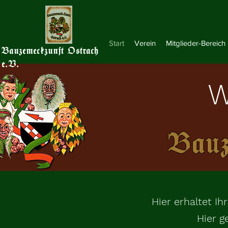
Start
Verein
Mitglieder-Bereich
Bauzemeckzunft Ostrach
e.V.
W
Bauz
Hier erhaltet Ih
Hier g