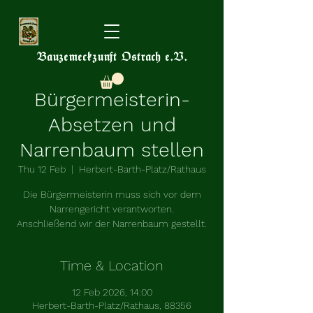
Bauzemeckzunft Ostrach e.V.
Bürgermeisterin-
Absetzen und
Narrenbaum stellen
Thu 12 Feb
  |  
Herbert-Barth-Platz/Rathaus
Die Bürgermeisterin muss sich vor dem
Narrengericht verantworten.
Anschließend wir der Narrenbaum gestellt.
Time & Location
12 Feb 2026, 14:00
Herbert-Barth-Platz/Rathaus, 88356