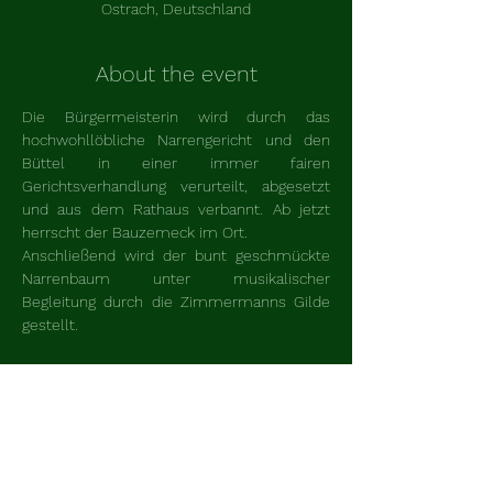
Ostrach, Deutschland
About the event
Die Bürgermeisterin wird durch das 
hochwohllöbliche Narrengericht und den 
Büttel in einer immer fairen 
Gerichtsverhandlung verurteilt, abgesetzt 
und aus dem Rathaus verbannt. Ab jetzt 
herrscht der Bauzemeck im Ort.
Anschließend wird der bunt geschmückte 
Narrenbaum unter musikalischer 
Begleitung durch die Zimmermanns Gilde 
gestellt.
Unser neues Meck-Stadel hat natürlich 
auch geöffnet!