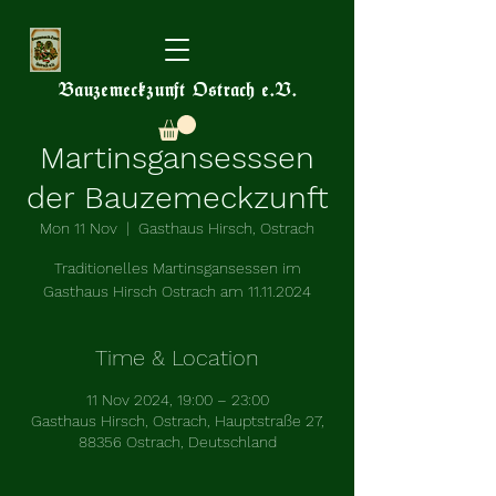
Bauzemeckzunft Ostrach e.V.
Martinsgansesssen
der Bauzemeckzunft
Mon 11 Nov
  |  
Gasthaus Hirsch, Ostrach
Traditionelles Martinsgansessen im
Gasthaus Hirsch Ostrach am 11.11.2024
Time & Location
11 Nov 2024, 19:00 – 23:00
Gasthaus Hirsch, Ostrach, Hauptstraße 27,
88356 Ostrach, Deutschland