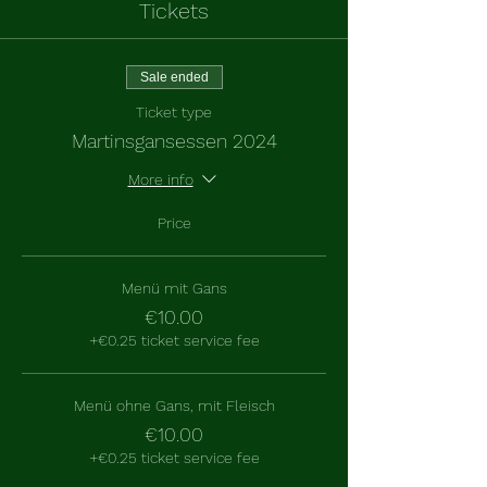
Tickets
Sale ended
Ticket type
Martinsgansessen 2024
More info
Price
Menü mit Gans
€10.00
+€0.25 ticket service fee
Menü ohne Gans, mit Fleisch
€10.00
+€0.25 ticket service fee