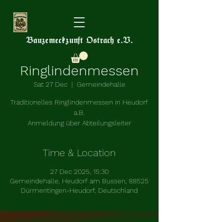
Bauzemeckzunft Ostrach e.V.
Ringlindenmessen
Sat 27 Dec
  |  
Gemeindehalle
Traditionelles Ringlindenmessen in Heudorf
a.B.
Anmeldung über Abteilungsleiter
Time & Location
27 Dec 2025, 15:30
Gemeindehalle, Heudorf am Bussen, 88525
Dürmentingen-Heudorf, Deutschland