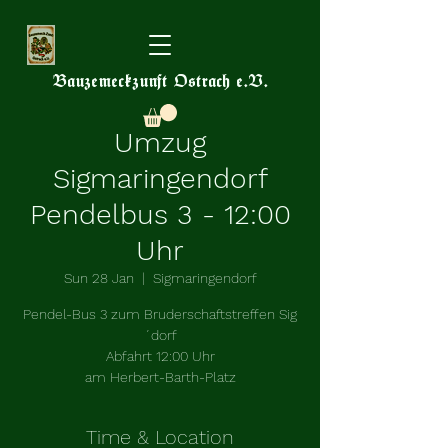
Bauzemeckzunft Ostrach e.V.
Umzug
Sigmaringendorf
Pendelbus 3 - 12:00
Uhr
Sun 28 Jan
  |  
Sigmaringendorf
Pendel-Bus 3 zum Bruderschaftstreffen Sig
´dorf
Abfahrt 12:00 Uhr
am Herbert-Barth-Platz
Time & Location