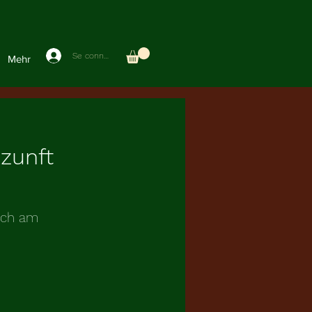
Se connecter
Mehr
zunft
rach am