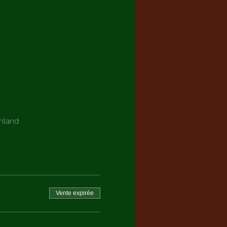
hland
Vente expirée