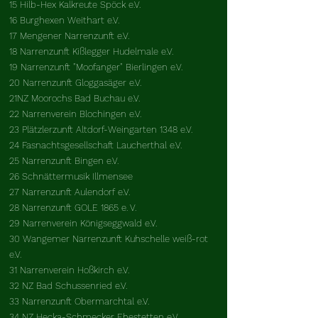
15 Hilb-Hex Kalkreute Spöck e.V.
16 Burghexen Weithart e.V.
17 Mengener Narrenzunft e.V.
18 Narrenzunft Kißlegger Hudelmale e.V.
19 Narrenzunft "Moofanger" Bierlingen e.V.
20 Narrenzunft Gloggasäger e.V.
21NZ Moorochs Bad Buchau e.V.
22 Narrenverein Blochingen e.V.
23 Plätzlerzunft Altdorf-Weingarten 1348 e.V.
24 Fasnachtsgesellschaft Laucherthal e.V.
25 Narrenzunft Bingen e.V.
26 Schnättermusik Illmensee
27 Narrenzunft Aulendorf e.V.
28 Narrenzunft GOLE 1865 e. V.
29 Narrenverein Königseggwald e.V.
30 Wangemer Narrenzunft Kuhschelle weiß-rot
e.V.
31 Narrenverein Hoßkirch e.V.
32 NZ Bad Schussenried e.V.
33 Narrenzunft Obermarchtal e.V.
34 NZ Hecka-Schmecker Ehestetten e.V.