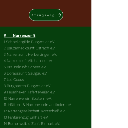
Umzugsweg
# Narrenzunft
1 Schnellergilde Burgweiler e.V.
2 Bauzemeckzunft Ostrach e.V.
3 Narrenzunft Herbertingen e.V.
4 Narrenzunft Altshausen e.V.
5 Bräutelzunft Scheer e.V.
6 Dorauszunft Saulgau e.V.
7 Les Cocus
8 Burgnarren Burgweiler e.V.
9 Feuerhexen Tafertsweiler e.V.
10 Narrenverein Bolstern e.V.
11 Hütten- & Narrenverein Jettkofen e.V.
12 Narrengesellschaft Mottschieß e.V.
13 Fanfarenzug Einhart e.V.
14 Burrenweible Zunft Einhart e.V.