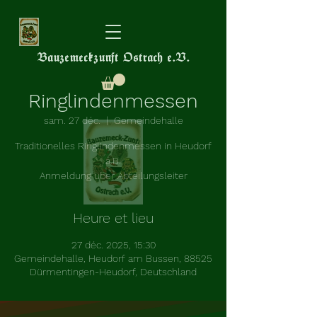
Bauzemeckzunft Ostrach e.V.
Ringlindenmessen
sam. 27 déc.
  |  
Gemeindehalle
Traditionelles Ringlindenmessen in Heudorf
a.B.
Anmeldung über Abteilungsleiter
Heure et lieu
27 déc. 2025, 15:30
Gemeindehalle, Heudorf am Bussen, 88525
Dürmentingen-Heudorf, Deutschland