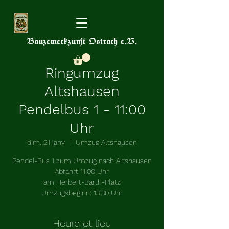
Bauzemeckzunft Ostrach e.V.
Ringumzug
Altshausen
Pendelbus 1 - 11:00
Uhr
dim. 21 janv.
  |  
Umzug Altshausen
Pendel-Bus 1 zum Umzug nach Altshausen
Abfahrt 11:00 Uhr
am Herbert-Barth-Platz
Umzugsbeginn: 13:30 Uhr
Heure et lieu