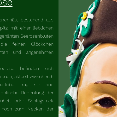
ose
arrenhäs, bestehend aus
itz mit einer lieblichen
ufgenähten Seerosenblüten
ie feinen Glöckchen
anten und angenehmen
erose befinden sich
rauen, aktuell zwischen 6
ttribut trägt sie eine
mbolische Bedeutung der
enheit oder Schlagstock
ur noch zum Necken der