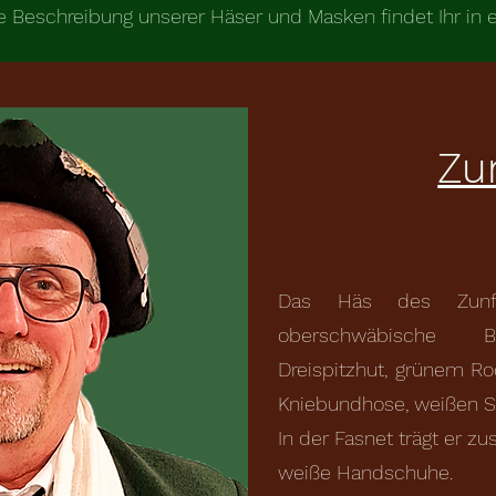
rte Beschreibung unserer Häser und Masken findet Ihr in
Zu
Das Häs des Zunftra
oberschwäbische Ba
Dreispitzhut, grünem Ro
Kniebundhose, weißen S
In der Fasnet trägt er z
weiße Handschuhe.