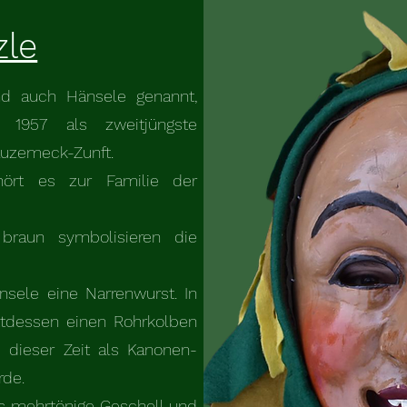
zle
nd auch Hänsele genannt,
 1957 als zweitjüngste
auzemeck-Zunft.
hört es zur Familie der
braun symbolisieren die
änsele eine Narrenwurst. In
ttdessen einen Rohrkolben
dieser Zeit als Kanonen-
rde.
as mehrtönige Geschell und