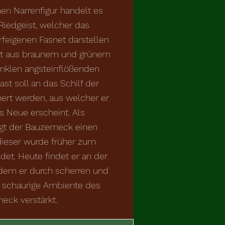
en Narrenfigur handelt es
Riedgeist, welcher das
feigenen Fasnet darstellen
eht aus braunem und grünem
unklen angsteinflößenden
st soll an das Schilf der
nert werden, aus welcher er
s Neue erscheint. Als
rägt der Bauzemeck einen
ieser wurde früher zum
et. Heute findet er an der
ndem er durch scherren und
g schaurige Ambiente des
eck verstärkt.