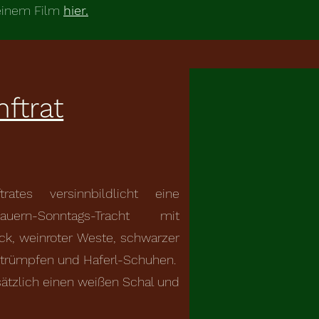
 einem Film
hier.
nftrat
tes versinnbildlicht eine
uern-Sonntags-Tracht mit
ck, weinroter Weste, schwarzer
trümpfen und Haferl-Schuhen.
usätzlich einen weißen Schal und