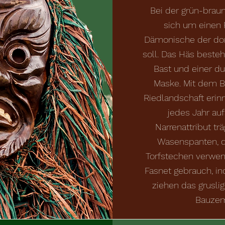
Bei der grün-braun
sich um einen 
Dämonische der dor
soll. Das Häs best
Bast und einer d
Maske. Mit dem Ba
Riedlandschaft erin
jedes Jahr auf
Narrenattribut t
Wasenspanten, d
Torfstechen verwend
Fasnet gebrauch, i
ziehen das grusli
Bauzem