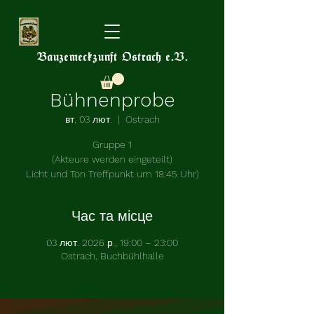
Bauzemeckzunft Ostrach e.V.
Bühnenprobe
вт, 03 лют.
  |  
Ostrach
Gruppe 1
(Akteure werden eingeteilt)
Licht und Ton Treffpunkt um 18:45 Uhr)
Час та місце
03 лют. 2026 р., 19:00 – 23:00
Ostrach, Buchbühlhalle