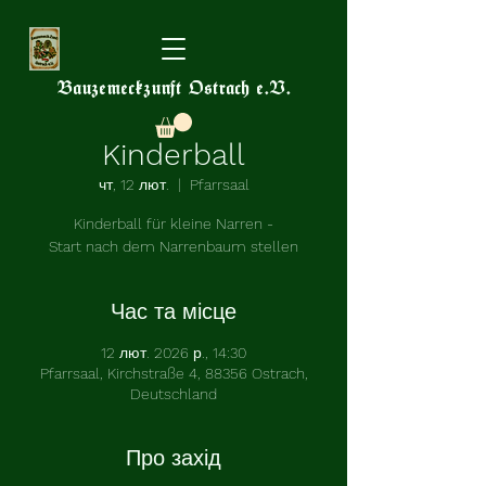
Bauzemeckzunft Ostrach e.V.
Kinderball
чт, 12 лют.
  |  
Pfarrsaal
Kinderball für kleine Narren -
Start nach dem Narrenbaum stellen
Час та місце
12 лют. 2026 р., 14:30
Pfarrsaal, Kirchstraße 4, 88356 Ostrach,
Deutschland
Про захід