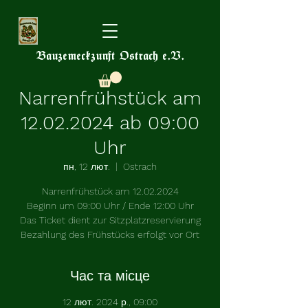
Bauzemeckzunft Ostrach e.V.
Narrenfrühstück am
12.02.2024 ab 09:00
Uhr
пн, 12 лют.
  |  
Ostrach
Narrenfrühstück am 12.02.2024
Beginn um 09:00 Uhr / Ende 12:00 Uhr
Das Ticket dient zur Sitzplatzreservierung
Час та місце
12 лют. 2024 р., 09:00