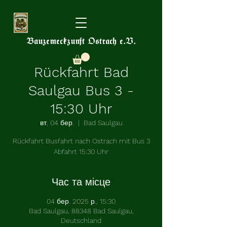
Bauzemeckzunft Ostrach e.V.
Rückfahrt Bad
Saulgau Bus 3 -
15:30 Uhr
вт, 04 бер.
  |  
Bad Saulgau
Rückfahrt Busfahrt nach Ostrach mit Bus 3
Abfahrt 15:30 Uhr
Час та місце
04 бер. 2025 р., 15:30
Bad Saulgau, 88348 Bad Saulgau,
Deutschland