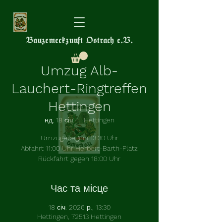
Bauzemeckzunft Ostrach e.V.
Umzug Alb-
Lauchert-Ringtreffen
Hettingen
нд, 18 січ.
  |  
Hettingen
Umzugebeginn 13:30 Uhr
Abfahrt 11:00 Uhr Herbert-Barth-Platz
Rückfahrt gegen 18:00 Uhr
Час та місце
18 січ. 2026 р., 13:30
Hettingen, 72513 Hettingen