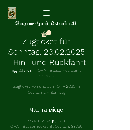
Bauzemeckzunft Ostrach e.V.
Zugticket für
Sonntag, 23.02.2025
- Hin- und Rückfahrt
нд, 23 лют.
  |  
OHA - Bauzemeckzunft
Ostrach
Zugticket von und zum OHA 2025 in
Ostrach am Sonntag
Час та місце
23 лют. 2025 р., 10:00
OHA - Bauzemeckzunft Ostrach, 88356