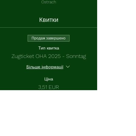
Ostrach
Квитки
Продаж завершено
Тип квитка
Zugticket OHA 2025 - Sonntag
Більше інформації
Ціна
3,51 EUR
+ комісія за квитки (0,09 EUR)